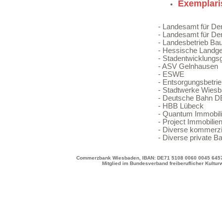
Exemplari
- Landesamt für D
- Landesamt für De
- Landesbetrieb Ba
- Hessische Landge
- Stadentwicklungs
- ASV Gelnhausen
- ESWE
- Entsorgungsbetri
- Stadtwerke Wies
- Deutsche Bahn D
- HBB Lübeck
- Quantum Immobil
- Project Immobilie
- Diverse kommerzi
- Diverse private B
Commerzbank Wiesbaden, IBAN: DE71 5108 0060 0045 6457 0
Mitglied im Bundesverband freiberuflicher Kultur