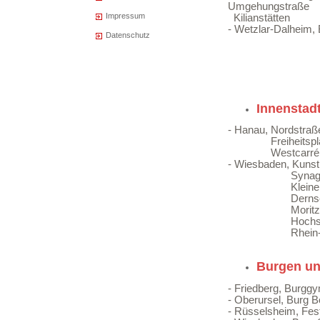
Umgehungstr
Impressum
Kilianstätten
- Wetzlar-Dalheim,
Datenschutz
Innenstad
- Hanau, Nordstraß
Freiheitsplatz
Westcarré
- Wiesbaden, Kuns
Synagogen
Kleine Schwa
Dernsche
Moritzstr
Hochstättens
Rhein-Main
Burgen un
- Friedberg, Burg
- Oberursel, Burg
- Rüsselsheim, Fes