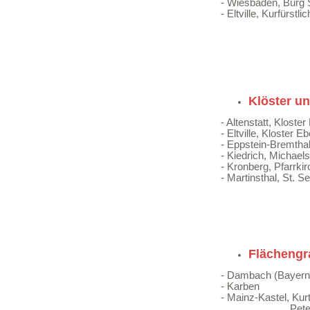
- Wiesbaden, Burg
- Eltville, Kurfürstl
Klöster u
- Altenstatt, Kloster
- Eltville, Kloster 
- Eppstein-Bremthal
- Kiedrich, Michael
- Kronberg, Pfarrki
- Martinsthal, St. S
Flächeng
- Dambach (Bayern
- Karben
- Mainz-Kastel, Ku
Petersweg, I